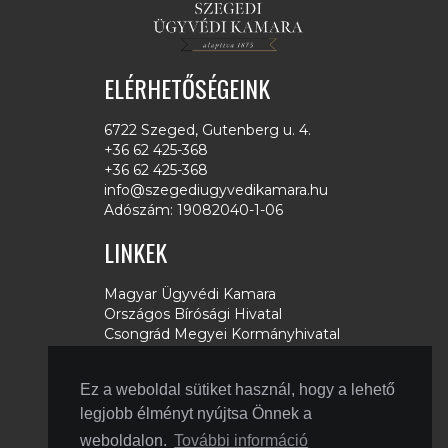
ELÉRHETŐSÉGEINK
6722 Szeged, Gutenberg u. 4.
+36 62 425-368
+36 62 425-368
info@szegediugyvedikamara.hu
Adószám: 19082040-1-06
LINKEK
Magyar Ügyvédi Kamara
Országos Bírósági Hivatal
Csongrád Megyei Kormányhivatal
Microsec
Netlock
Ez a weboldal sütiket használ, hogy a lehető
MÜBSE
Földhivatalok
legjobb élményt nyújtsa Önnek a
Ügyészségek
weboldalon.
További információ