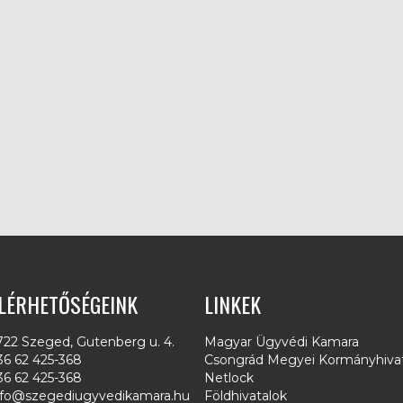
LÉRHETŐSÉGEINK
LINKEK
722 Szeged, Gutenberg u. 4.
Magyar Ügyvédi Kamara
36 62 425-368
Csongrád Megyei Kormányhivat
36 62 425-368
Netlock
nfo@szegediugyvedikamara.hu
Földhivatalok