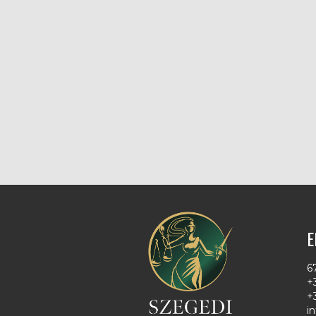
E
6
+
+
i