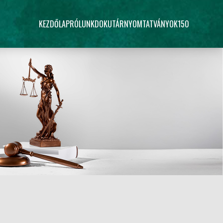
KEZDŐLAP
RÓLUNK
DOKUTÁR
NYOMTATVÁNYOK
150