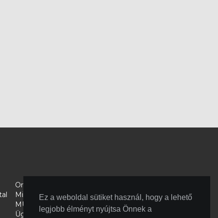
Országos Bírósági Hivatal
al
Microsec
Ez a weboldal sütiket használ, hogy a lehető
MÜBSE
legjobb élményt nyújtsa Önnek a
Ügyészségek