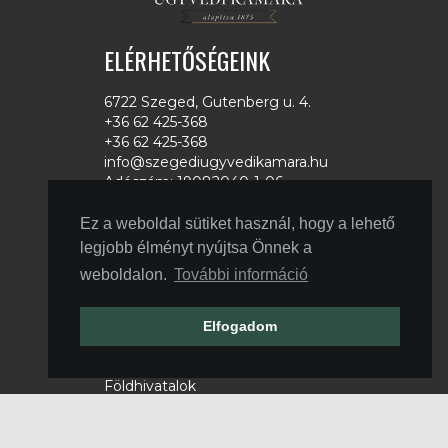
ELÉRHETŐSÉGEINK
6722 Szeged, Gutenberg u. 4.
+36 62 425-368
+36 62 425-368
info@szegediugyvedikamara.hu
Adószám: 19082040-1-06
LINKEK
Ez a weboldal sütiket használ, hogy a lehető
legjobb élményt nyújtsa Önnek a
Magyar Ügyvédi Kamara
weboldalon.
További információ
Országos Bírósági Hivatal
Csongrád Megyei Kormányhivatal
Microsec
Elfogadom
Netlock
MÜBSE
Földhivatalok
Ügyészségek
Állami Nyomda
Zalaszám Informatikai Kft